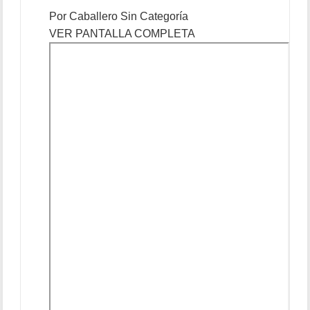
Por
Caballero
Sin Categoría
VER PANTALLA COMPLETA
Saltar
al
contenido
del
PDF