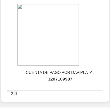
CUENTA DE PAGO POR DAVIPLATA :
3207109987
Paginación
1
2
De