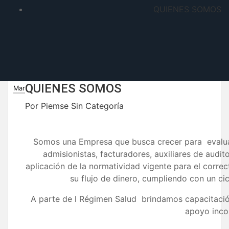
QUIENES SOMOS
QUIENES SOMOS
6
Mar
Por
Piemse
Sin Categoría
Somos una Empresa que busca crecer para evaluar,
admisionistas, facturadores, auxiliares de audito
aplicación de la normatividad vigente para el correc
su flujo de dinero, cumpliendo con un ci
A parte de l Régimen Salud brindamos capacitación
apoyo inco