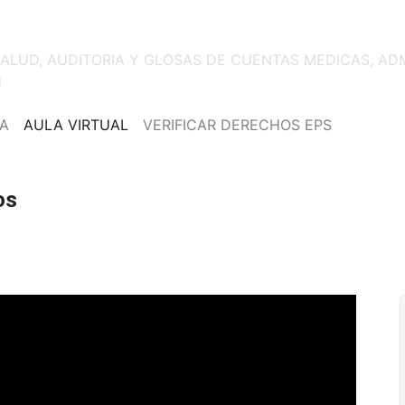
C
 SALUD, AUDITORIA Y GLOSAS DE CUENTAS MEDICAS, AD
H
A
AULA VIRTUAL
VERIFICAR DERECHOS EPS
os