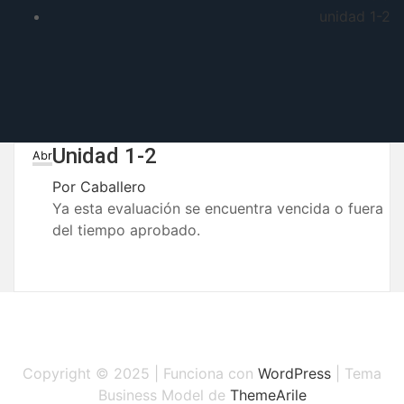
unidad 1-2
Unidad 1-2
30
Abr
Por
Caballero
Ya esta evaluación se encuentra vencida o fuera
del tiempo aprobado.
Copyright © 2025 | Funciona con
WordPress
|
Tema
Business Model de
ThemeArile