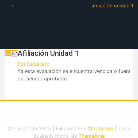
afiliación unidad 1
Afiliación Unidad 1
22
Jun
Por
Caballero
Ya esta evaluación se encuentra vencida o fuera
del tiempo aprobado.
Copyright © 2025 | Funciona con
WordPress
|
Tema
Business Model de
ThemeArile