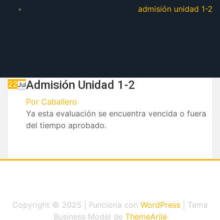
admisión unidad 1-2
Admisión Unidad 1-2
22
Jul
Por
Caballero
Ya esta evaluación se encuentra vencida o fuera
del tiempo aprobado.
Copyright © 2025 | Funciona con
WordPress
|
Tema
Business Model de
ThemeArile