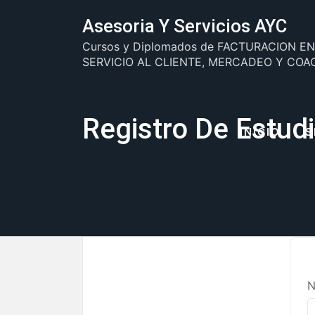
Saltar
Asesoria Y Servicios AYC
al
contenido
Cursos y Diplomados de FACTURACION E
SERVICIO AL CLIENTE, MERCADEO Y COA
Registro De Estud
INICIO
S
N