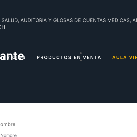
N SALUD, AUDITORIA Y GLOSAS DE CUENTAS MEDICAS, A
CH
iante
ERVICIOS
PRODUCTOS EN VENTA
AULA VI
ombre